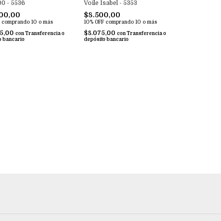
00 - 5536
Voile Isabel - 5353
00,00
$8.500,00
comprando 10 o más
10% OFF
comprando 10 o más
25,00
$8.075,00
con
Transferencia o
con
Transferencia o
o bancario
depósito bancario