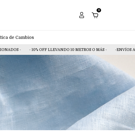
0
ítica de Cambios
ADOS -
- 10% OFF LLEVANDO 10 METROS O MÁS -
-ENVÍOS A TOD