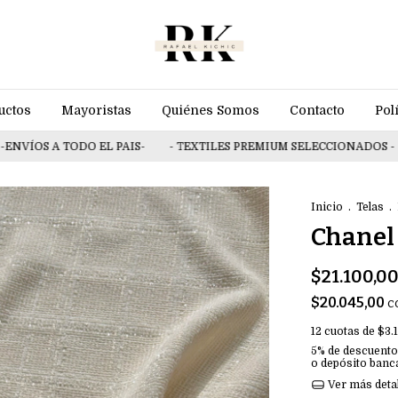
uctos
Mayoristas
Quiénes Somos
Contacto
Pol
OS A TODO EL PAIS-
- TEXTILES PREMIUM SELECCIONADOS -
- 
Inicio
.
Telas
.
Chanel 
$21.100,0
$20.045,00
c
12
cuotas de
$3.
5% de descuento
o depósito banc
Ver más deta