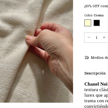
¡10% OFF com
Color:
Crema
Medios de
Descripción
Chanel Noi
textura clás
lurex que ap
trama con re
convirtiénd