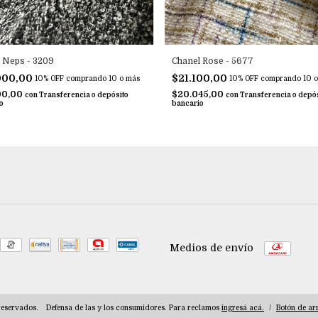
Chanel Rose - 5677
 Neps - 3209
$21.100,00
000,00
10% OFF
comprando 10 o
10% OFF
comprando 10 o más
$20.045,00
00,00
con
Transferencia o depós
con
Transferencia o depósito
bancario
o
Medios de envío
reservados.
Defensa de las y los consumidores. Para reclamos
ingresá acá.
/
Botón de ar