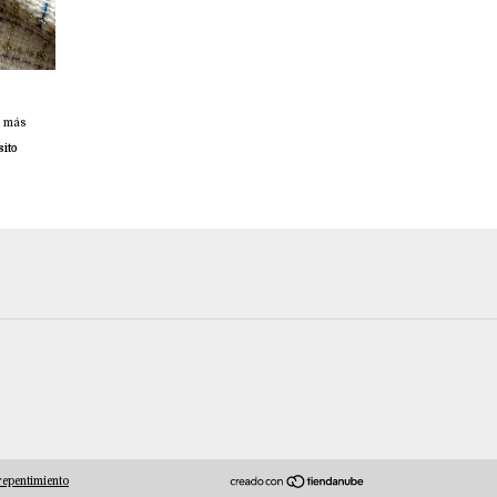
 más
ito
repentimiento