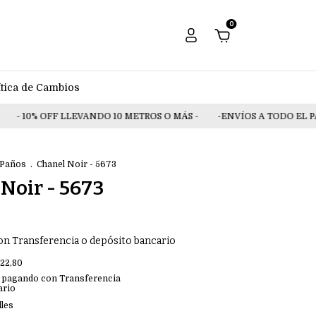
0
ítica de Cambios
10% OFF LLEVANDO 10 METROS O MÁS -
-ENVÍOS A TODO EL PAIS-
Paños
.
Chanel Noir - 5673
Noir - 5673
0
on
Transferencia o depósito bancario
122,80
pagando con Transferencia
ario
lles