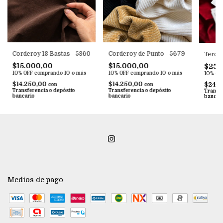
Corderoy 18 Bastas - 5860
Corderoy de Punto - 5679
Tercio
$15.000,00
$15.000,00
$25.
10% OFF
comprando 10 o más
10% OFF
comprando 10 o más
10% OF
$14.250,00
$14.250,00
$24.2
con
con
Transferencia o depósito
Transferencia o depósito
Transfe
bancario
bancario
bancar
Medios de pago