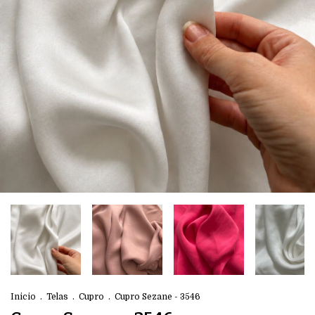
Inicio
.
Telas
.
Cupro
.
Cupro Sezane - 3546