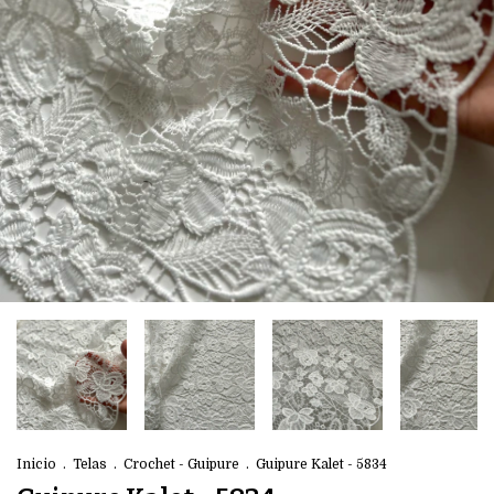
Inicio
.
Telas
.
Crochet - Guipure
.
Guipure Kalet - 5834