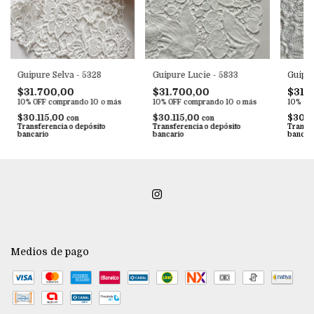
Guipure Selva - 5328
Guipure Lucie - 5833
Guipur
$31.700,00
$31.700,00
$31.
10% OFF
comprando 10 o más
10% OFF
comprando 10 o más
10% OF
$30.115,00
$30.115,00
$30.1
con
con
Transferencia o depósito
Transferencia o depósito
Transfe
bancario
bancario
bancar
Medios de pago