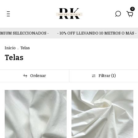
0
UM SELECCIONADOS -
- 10% OFF LLEVANDO 10 METROS O MÁS -
Inicio
.
Telas
Telas
Ordenar
Filtrar (
1
)