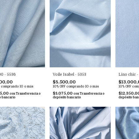
Voile Isabel - 5353
Lino chic -
00 - 5536
$8.500,00
$13.000,
00,00
10% OFF
comprando 10 o más
10% OFF
com
comprando 10 o más
$8.075,00
$12.350,0
25,00
con
Transferencia o
con
Transferencia o
depósito bancario
depósito ban
o bancario