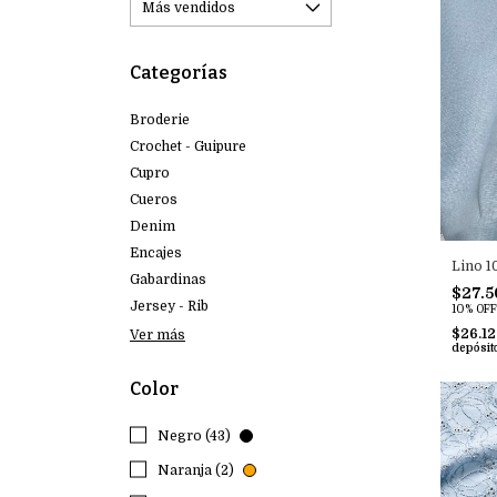
Categorías
Broderie
Crochet - Guipure
Cupro
Cueros
Denim
Encajes
Lino 1
Gabardinas
$27.5
Jersey - Rib
10% OFF
$26.1
Ver más
depósit
Color
Negro (43)
Naranja (2)