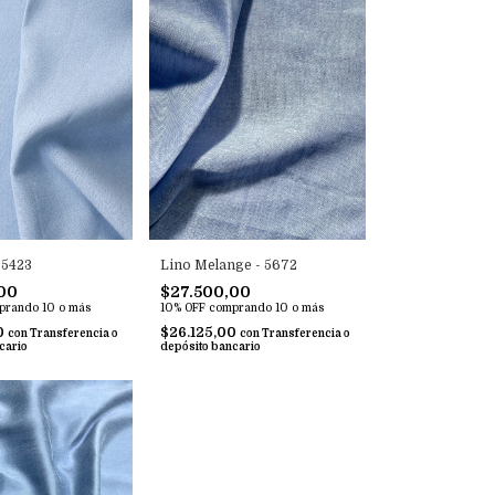
 5423
Lino Melange - 5672
00
$27.500,00
prando 10 o más
10% OFF
comprando 10 o más
0
$26.125,00
con
Transferencia o
con
Transferencia o
cario
depósito bancario