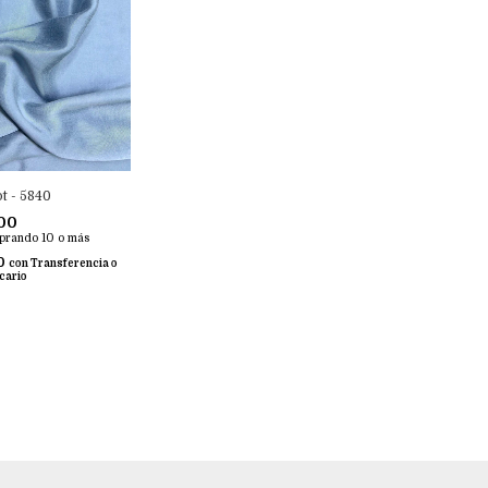
t - 5840
00
prando 10 o más
00
con
Transferencia o
cario