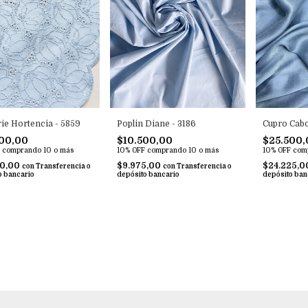
ie Hortencia - 5859
Poplin Diane - 3186
Cupro Cabo
00,00
$10.500,00
$25.500,
comprando 10 o más
10% OFF
comprando 10 o más
10% OFF
com
50,00
$9.975,00
$24.225,
con
Transferencia o
con
Transferencia o
o bancario
depósito bancario
depósito ban