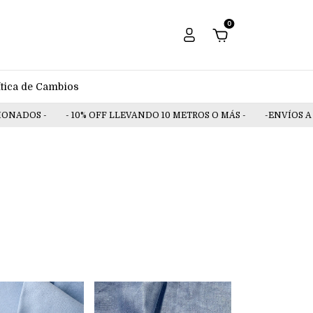
0
ítica de Cambios
ADOS -
- 10% OFF LLEVANDO 10 METROS O MÁS -
-ENVÍOS A TOD