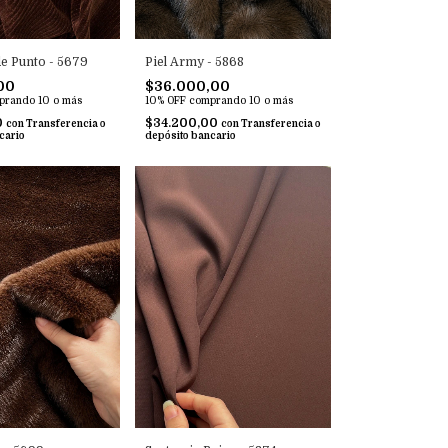
Piel Army - 5868
e Punto - 5679
$36.000,00
00
10% OFF
comprando 10 o más
prando 10 o más
$34.200,00
0
con
Transferencia o
con
Transferencia o
depósito bancario
cario