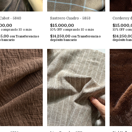
Cabot - 5840
Sastrero Cuadro - 5853
Corderoy d
00,00
$15.000,00
$15.000,
comprando 10 o más
10% OFF
comprando 10 o más
10% OFF
com
25,00
$14.250,00
$14.250,0
con
Transferencia o
con
Transferencia o
o bancario
depósito bancario
depósito ban