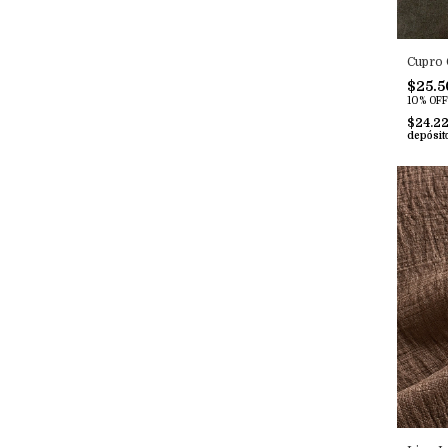
Cupro 
$25.5
10% OFF
$24.2
depósit