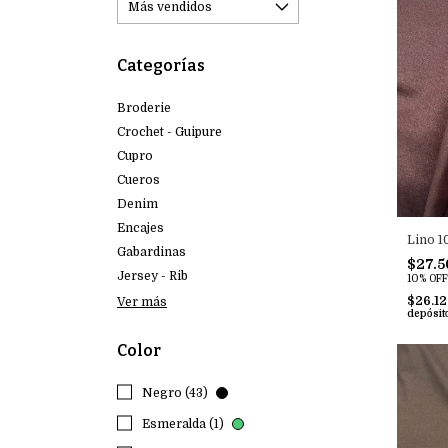
Categorías
Broderie
Crochet - Guipure
Cupro
Cueros
Denim
Encajes
Lino 1
Gabardinas
$27.5
Jersey - Rib
10% OFF
$26.1
Ver más
depósit
Color
Negro (43)
Esmeralda (1)