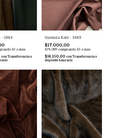
 - 5864
Gamuza Kate - 3489
00
$17.000,00
prando 10 o más
10% OFF
comprando 10 o más
0
$16.150,00
con
Transferencia o
con
Transferencia o
cario
depósito bancario