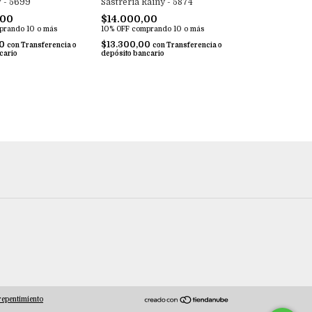
Sastreria Rainy - 5874
w - 5699
$14.000,00
,00
10% OFF
comprando 10 o más
prando 10 o más
$13.300,00
00
con
Transferencia o
con
Transferencia o
depósito bancario
cario
repentimiento