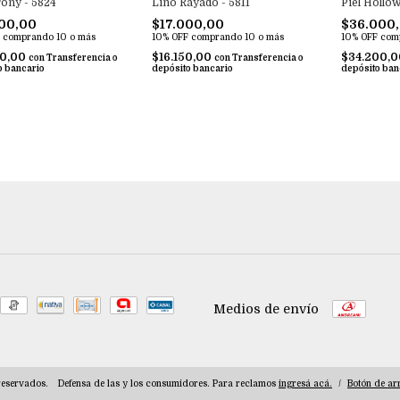
rony - 5824
Lino Rayado - 5811
Piel Hollo
00,00
$17.000,00
$36.000
comprando 10 o más
10% OFF
comprando 10 o más
10% OFF
com
50,00
$16.150,00
$34.200,
con
Transferencia o
con
Transferencia o
o bancario
depósito bancario
depósito ban
Medios de envío
reservados.
Defensa de las y los consumidores. Para reclamos
ingresá acá.
/
Botón de ar