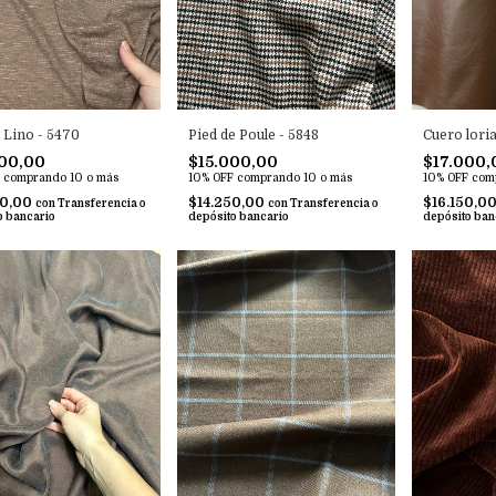
 Lino - 5470
Pied de Poule - 5848
Cuero loria
00,00
$15.000,00
$17.000,
comprando 10 o más
10% OFF
comprando 10 o más
10% OFF
com
50,00
$14.250,00
$16.150,0
con
Transferencia o
con
Transferencia o
o bancario
depósito bancario
depósito ban