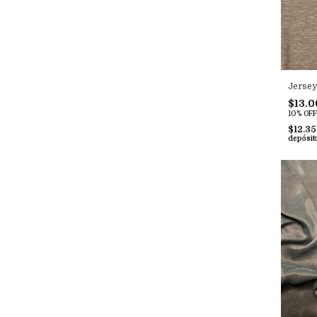
Jersey
$13.0
10% OFF
$12.3
depósit