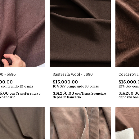
Sastrería Wool - 5680
Corderoy 1
00 - 5536
$15.000,00
$15.000,
00,00
10% OFF
comprando 10 o más
10% OFF
com
comprando 10 o más
$14.250,00
$14.250,0
25,00
con
Transferencia o
con
Transferencia o
depósito bancario
depósito ban
o bancario