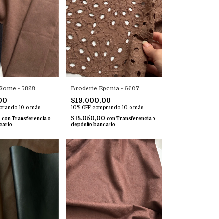
Broderie Eponia - 5667
Some - 5823
$19.000,00
00
10% OFF
comprando 10 o más
prando 10 o más
$18.050,00
0
con
Transferencia o
con
Transferencia o
depósito bancario
cario