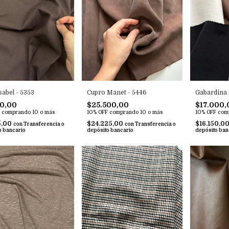
sabel - 5353
Gabardina 
Cupro Manet - 5446
00,00
$17.000,
$25.500,00
comprando 10 o más
10% OFF
com
10% OFF
comprando 10 o más
5,00
$16.150,0
$24.225,00
con
Transferencia o
con
Transferencia o
o bancario
depósito ban
depósito bancario