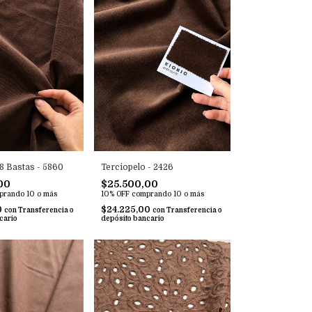
8 Bastas - 5860
Terciopelo - 2426
00
$25.500,00
prando 10 o más
10% OFF
comprando 10 o más
0
$24.225,00
con
Transferencia o
con
Transferencia o
cario
depósito bancario