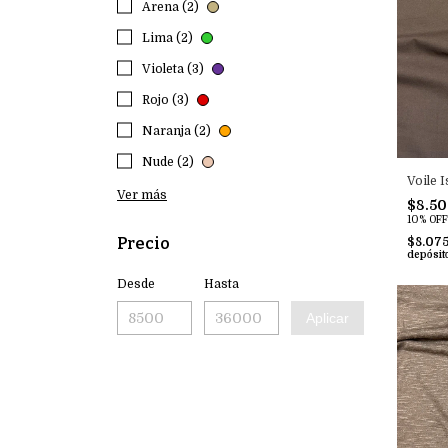
Arena (2)
Lima (2)
Violeta (3)
Rojo (3)
Naranja (2)
Nude (2)
Voile I
Ver más
$8.5
10% OFF
Precio
$8.07
depósit
Desde
Hasta
Aplicar