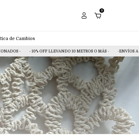
0
ítica de Cambios
NADOS -
- 10% OFF LLEVANDO 10 METROS O MÁS -
-ENVÍOS A TO