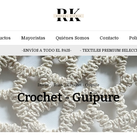
uctos
Mayoristas
Quiénes Somos
Contacto
Pol
-ENVÍOS A TODO EL PAIS-
- TEXTILES PREMIUM SELECCIO
Inicio
.
Telas
.
Crochet - Guipure
Crochet - Guipure