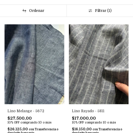
Ordenar
Filtrar (
1
)
Lino Melange - 5672
Lino Rayado - 5811
$27.500,00
$17.000,00
10% OFF
comprando 10 o más
10% OFF
comprando 10 o más
$26.125,00
$16.150,00
con
Transferencia o
con
Transferencia o
depósito bancario
depósito bancario